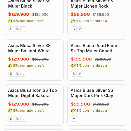
Asics Blusa Silver SS
Asics Blusa Silver SS
Mujer Black
Mujer Lichen Rock
$129.900
$99.900
$139.900
$139.900
15%
con membresía
15%
con membresía
S
M
L
S
M
-7%
-9%
Asics Blusa Silver SS
Asics Blusa Road Fade
Mujer Brilliant White
Ss Top Mujer Cobalt
Burst Illuminate Green
$129.900
$199.900
$139.900
$219.900
15%
con membresía
15%
con membresía
S
M
L
S
M
-19%
-29%
Asics Blusa Icon SS Top
Asics Blusa Silver SS
Mujer Digital Sakura
Mujer Dark Pink Clay
$129.900
$99.900
$159.900
$139.900
15%
con membresía
15%
con membresía
S
M
L
M