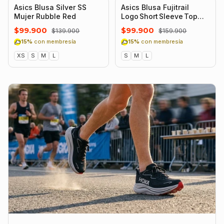
-29%
-38%
Asics Blusa Silver SS
Asics Blusa Fujitrail
Mujer Rubble Red
Logo Short Sleeve Top
Mujer Cream
$99.900
$99.900
$139.900
$159.900
15%
con membresía
15%
con membresía
XS
S
M
L
S
M
L