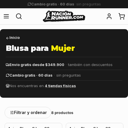
Devolución de dinero · 60 días
Inicio
Blusa para
Mujer
Envío gratis desde $349.900
·
también con descuentos
Cambio gratis · 60 días
·
sin preguntas
Nos encuentras en
4 tiendas físicas
Filtrar y ordenar
8 productos
-7%
-29%