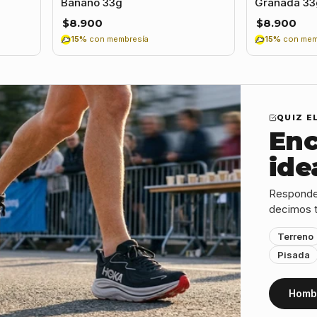
Banano 33g
Granada 33
$8.900
$8.900
15%
con membresía
15%
con mem
QUIZ E
Enc
ide
Responde 
decimos t
Terreno
Pisada
Homb