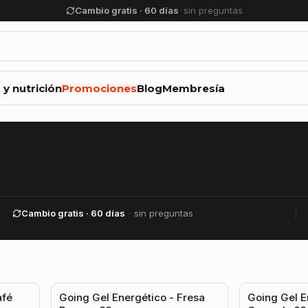
Devolución de dinero · 60 días
 y nutrición
Promociones
Blog
Membresía
Cambio gratis · 60 días
·
sin preguntas
5.0
(1)
5.0
(1)
afé
Going Gel Energético - Fresa
Going Gel E