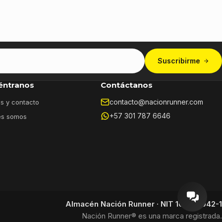
Suscribirme
éntranos
Contáctanos
contacto@nacionrunner.com
s y contacto
+57 301 787 6646
es somos
Almacén Nación Runner · NIT 16.933.042-1
Nación Runner® es una marca registrada.