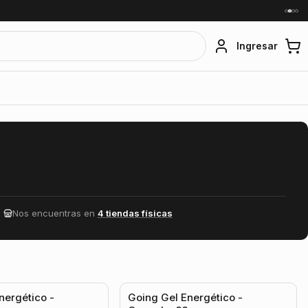
Ingresar
Nos encuentras en
4 tiendas físicas
5.0
(1)
nergético -
Going Gel Energético -