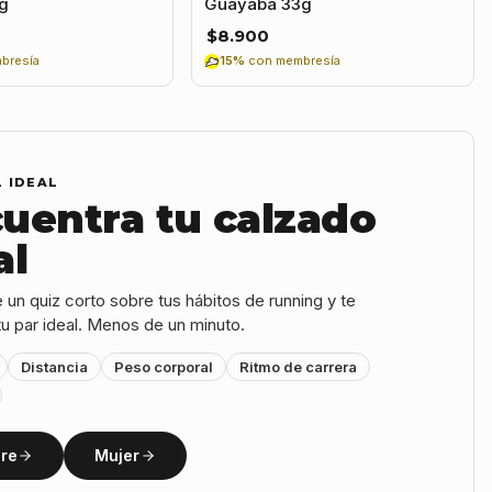
g
Guayaba 33g
$8.900
bresía
15%
con membresía
L IDEAL
uentra tu calzado
al
un quiz corto sobre tus hábitos de running y te
u par ideal. Menos de un minuto.
Distancia
Peso corporal
Ritmo de carrera
re
Mujer