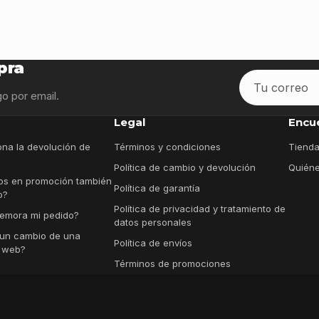
pra
Tu
correo
o por email.
Legal
Encu
na la devolución de
Términos y condiciones
Tienda
Política de cambio y devolución
Quién
os en promoción también
Política de garantía
o?
Política de privacidad y tratamiento de
emora mi pedido?
datos personales
un cambio de una
Política de envíos
a web?
Términos de promociones