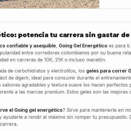
tico: potencia tu carrera sin gastar d
co confiable y asequible
,
Going Gel Energético
es para ti.
ularidad entre corredores colombianos por su buena rela
vidad en carreras de 10K, 21K o incluso maratón.
a de carbohidratos y electrolitos, los
geles
para correr
G
ácil de digerir, ideal para consumir durante el entrenamient
 sabores agradables y textura suave los hacen perfectos 
ferente a las marcas premium. Estos geles son las mejores
irve el Going gel energético
? Sirve para mantenerte en mo
o y ayudarte a rendir al máximo sin romper tu presupuesto.
carrera.