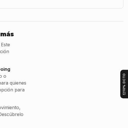
e más
 Este
ción
oing
o o
10% DCTO
para quienes
 opción para
vimiento,
 Descúbrelo