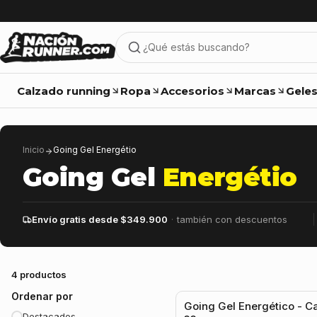
Calzado running
Ropa
Accesorios
Marcas
Geles
Inicio
Going Gel Energétio
Going Gel
Energétio
Envío gratis desde $349.900
·
también con descuentos
4 productos
5.0
(1)
Ordenar por
Going Gel Energético - C
Destacados